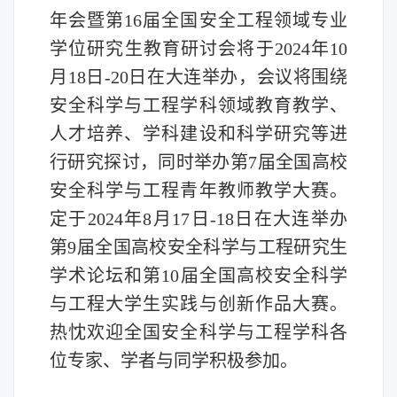
年会暨第
16
届全国安全工程领域专业
学位研究生教育研讨会
将于
2
024
年
1
0
月18日-20日在
大连举办
，
会议将围绕
安全科学与工程
学科领域
教育教学、
人才培养、学科建设和科学研究等进
行
研究探讨，同时举办
第
7
届
全国高校
安全科学与工程青年教师教学大赛
。
定于
2
024
年
8
月17日-18日在大连举办
第
9
届全国高校安全科学与工程研究生
学术
论坛
和
第
10
届
全国高校安全科学
与工程
大学生实践与创新作品大赛
。
热忱欢迎全国安全科学与工程学科
各
位
专家、学者与
同学积极
参加。